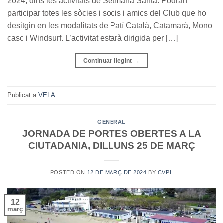
2024, dins les activitats de Setmana Santa. Podran
participar totes les sòcies i socis i amics del Club que ho
desitgin en les modalitats de Patí Català, Catamarà, Mono
casc i Windsurf. L’activitat estarà dirigida per […]
Continuar llegint
→
Publicat a
VELA
GENERAL
JORNADA DE PORTES OBERTES A LA
CIUTADANIA, DILLUNS 25 DE MARÇ
POSTED ON
12 DE MARÇ DE 2024
BY
CVPL
12
març