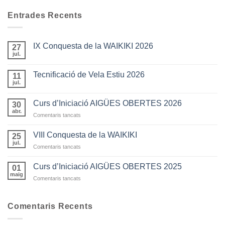
Entrades Recents
IX Conquesta de la WAIKIKI 2026
27
jul.
Tecnificació de Vela Estiu 2026
11
jul.
Curs d’Iniciació AIGÜES OBERTES 2026
30
abr.
a
Comentaris tancats
Curs
d’Iniciació
VIII Conquesta de la WAIKIKI
25
AIGÜES
jul.
a
Comentaris tancats
OBERTES
VIII
2026
Conquesta
Curs d’Iniciació AIGÜES OBERTES 2025
01
de
maig
a
Comentaris tancats
la
Curs
WAIKIKI
d’Iniciació
AIGÜES
Comentaris Recents
OBERTES
2025