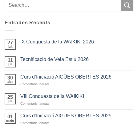
Entrades Recents
IX Conquesta de la WAIKIKI 2026
27
jul.
Tecnificació de Vela Estiu 2026
11
jul.
Curs d’Iniciació AIGÜES OBERTES 2026
30
abr.
a
Comentaris tancats
Curs
d’Iniciació
VIII Conquesta de la WAIKIKI
25
AIGÜES
jul.
a
Comentaris tancats
OBERTES
VIII
2026
Conquesta
Curs d’Iniciació AIGÜES OBERTES 2025
01
de
maig
a
Comentaris tancats
la
Curs
WAIKIKI
d’Iniciació