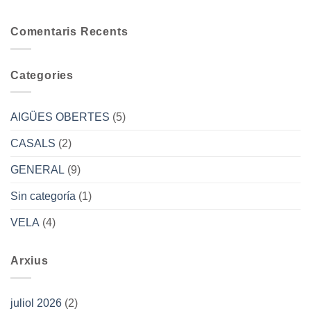
Curs
WAIKIKI
d’Iniciació
AIGÜES
Comentaris Recents
OBERTES
2025
Categories
AIGÜES OBERTES
(5)
CASALS
(2)
GENERAL
(9)
Sin categoría
(1)
VELA
(4)
Arxius
juliol 2026
(2)