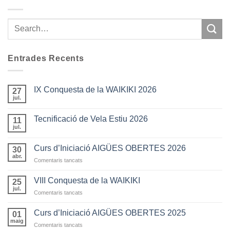
Entrades Recents
IX Conquesta de la WAIKIKI 2026
27
jul.
Tecnificació de Vela Estiu 2026
11
jul.
Curs d’Iniciació AIGÜES OBERTES 2026
30
abr.
a
Comentaris tancats
Curs
d’Iniciació
VIII Conquesta de la WAIKIKI
25
AIGÜES
jul.
a
Comentaris tancats
OBERTES
VIII
2026
Conquesta
Curs d’Iniciació AIGÜES OBERTES 2025
01
de
maig
a
Comentaris tancats
la