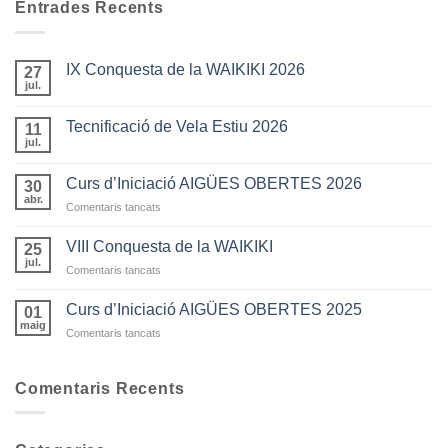
Entrades Recents
IX Conquesta de la WAIKIKI 2026
27
jul.
Tecnificació de Vela Estiu 2026
11
jul.
Curs d’Iniciació AIGÜES OBERTES 2026
30
abr.
a
Comentaris tancats
Curs
d’Iniciació
VIII Conquesta de la WAIKIKI
25
AIGÜES
jul.
a
Comentaris tancats
OBERTES
VIII
2026
Conquesta
Curs d’Iniciació AIGÜES OBERTES 2025
01
de
maig
a
Comentaris tancats
la
Curs
WAIKIKI
d’Iniciació
AIGÜES
Comentaris Recents
OBERTES
2025